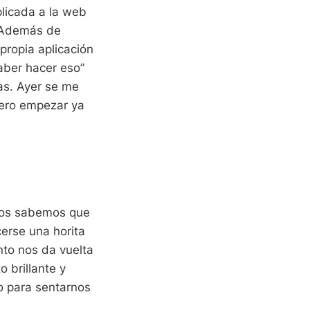
plicada a la web
. Además de
propia aplicación
ber hacer eso”
nas. Ayer se me
uiero empezar ya
odos sabemos que
cerse una horita
nto nos da vuelta
 brillante y
o para sentarnos