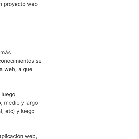
un proyecto web
s más
 conocimientos se
ra web, a que
 luego
o, medio y largo
l, etc) y luego
aplicación web,