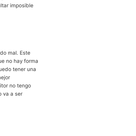
ltar imposible
do mal. Este
que no hay forma
uedo tener una
mejor
itor no tengo
o va a ser